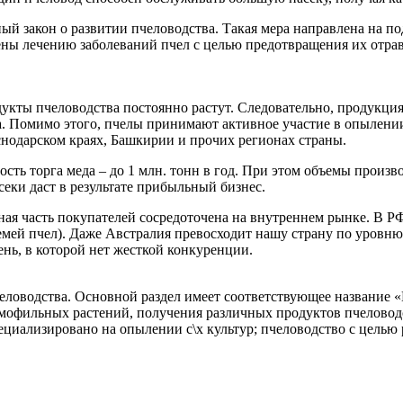
ный закон о развитии пчеловодства. Такая мера направлена на п
ны лечению заболеваний пчел с целью предотвращения их отра
дукты пчеловодства постоянно растут. Следовательно, продукци
. Помимо этого, пчелы принимают активное участие в опылении 
снодарском краях, Башкирии и прочих регионах страны.
ть торга меда – до 1 млн. тонн в год. При этом объемы произв
секи даст в результате прибыльный бизнес.
ая часть покупателей сосредоточена на внутреннем рынке. В РФ
семей пчел). Даже Австралия превосходит нашу страну по уровню
нь, в которой нет жесткой конкуренции.
ловодства. Основной раздел имеет соответствующее название «
омофильных растений, получения различных продуктов пчеловодст
ециализировано на опылении с\х культур; пчеловодство с целью 