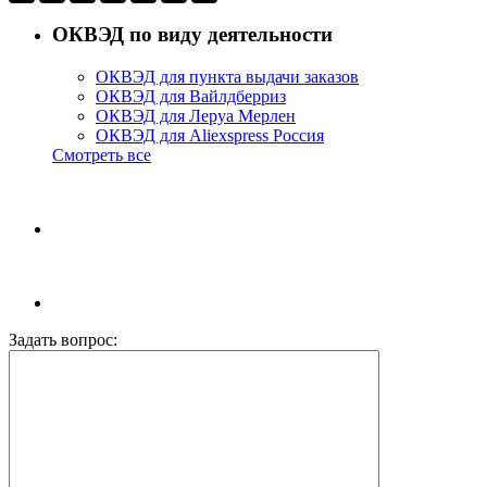
ОКВЭД по виду деятельности
ОКВЭД для пункта выдачи заказов
ОКВЭД для Вайлдберриз
ОКВЭД для Леруа Мерлен
ОКВЭД для Aliexspress Россия
Смотреть все
Задать вопрос: