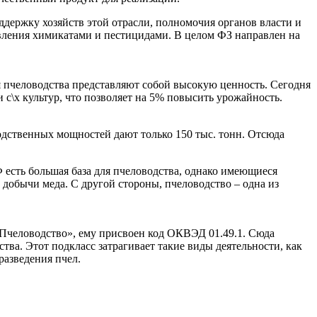
оддержку хозяйств этой отрасли, полномочия органов власти и
вления химикатами и пестицидами. В целом ФЗ направлен на
я пчеловодства представляют собой высокую ценность. Сегодня
с\х культур, что позволяет на 5% повысить урожайность.
одственных мощностей дают только 150 тыс. тонн. Отсюда
 есть большая база для пчеловодства, однако имеющиеся
 добычи меда. С другой стороны, пчеловодство – одна из
Пчеловодство», ему присвоен код ОКВЭД 01.49.1. Сюда
ва. Этот подкласс затрагивает такие виды деятельности, как
разведения пчел.