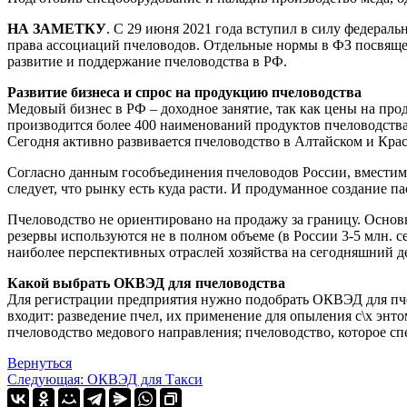
НА ЗАМЕТКУ
. С 29 июня 2021 года вступил в силу федераль
права ассоциаций пчеловодов. Отдельные нормы в ФЗ посвяще
развитие и поддержание пчеловодства в РФ.
Развитие бизнеса и спрос на продукцию пчеловодства
Медовый бизнес в РФ – доходное занятие, так как цены на про
производится более 400 наименований продуктов пчеловодства
Сегодня активно развивается пчеловодство в Алтайском и Кра
Согласно данным гособъединения пчеловодов России, вместимос
следует, что рынку есть куда расти. И продуманное создание па
Пчеловодство не ориентировано на продажу за границу. Основн
резервы используются не в полном объеме (в России 3-5 млн. 
наиболее перспективных отраслей хозяйства на сегодняшний де
Какой выбрать ОКВЭД для пчеловодства
Для регистрации предприятия нужно подобрать ОКВЭД для пче
входит: разведение пчел, их применение для опыления с\х энт
пчеловодство медового направления; пчеловодство, которое сп
Вернуться
Следующая: ОКВЭД для Такси