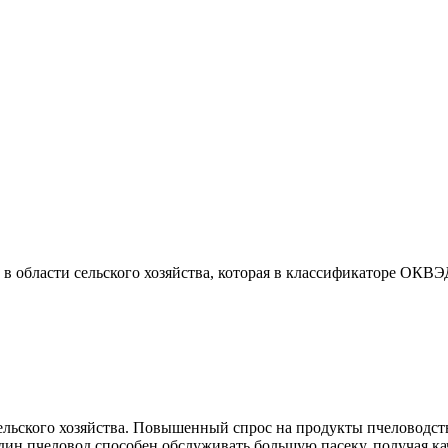
в области сельского хозяйства, которая в классификаторе ОКВЭД
льского хозяйства. Повышенный спрос на продукты пчеловодств
дин пчеловод способен обслуживать большую пасеку, получая ка