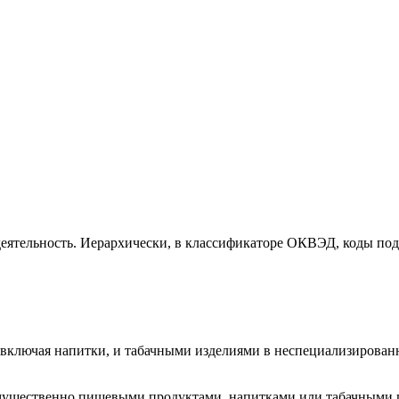
еятельность. Иерархически, в классификаторе ОКВЭД, коды под
включая напитки, и табачными изделиями в неспециализирован
ущественно пищевыми продуктами, напитками или табачными из