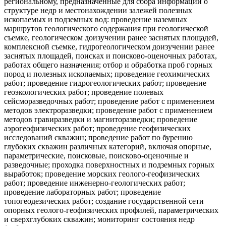
региональному, предназначенные для сбора информации о
структуре недр и местонахождении залежей полезных
ископаемых и подземных вод: проведение наземных
маршрутов геологического содержания при геологической
съемке, геологическом доизучении ранее заснятых площадей,
комплексной съемке, гидрогеологическом доизучении ранее
заснятых площадей, поисках и поисково-оценочных работах,
работах общего назначения; отбор и обработка проб горных
пород и полезных ископаемых; проведение геохимических
работ; проведение гидрогеологических работ; проведение
геоэкологических работ; проведение полевых
сейсморазведочных работ; проведение работ с применением
методов электроразведки; проведение работ с применением
методов гравиразведки и магниторазведки; проведение
аэрогеофизических работ; проведение геофизических
исследований скважин; проведение работ по бурению
глубоких скважин различных категорий, включая опорные,
параметрические, поисковые, поисково-оценочные и
разведочные; проходка поверхностных и подземных горных
выработок; проведение морских геолого-геофизических
работ; проведение инженерно-геологических работ;
проведение лабораторных работ; проведение
топогеодезических работ; создание государственной сети
опорных геолого-геофизических профилей, параметрических
и сверхглубоких скважин; мониторинг состояния недр